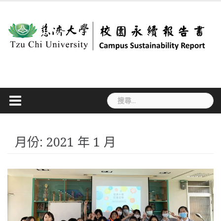
Skip
to
content
搜
尋
關
鍵
字:
月份:
2021 年 1 月