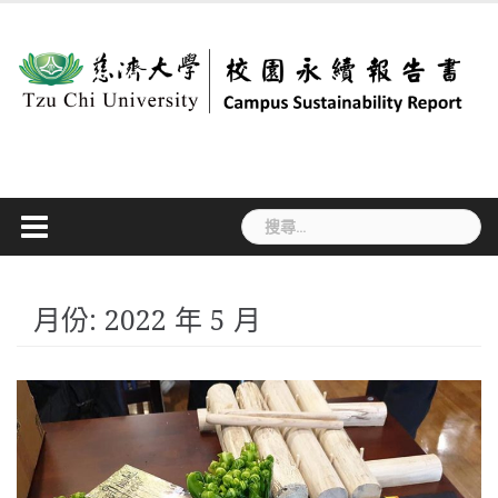
Skip
to
content
搜
尋
關
鍵
字:
月份:
2022 年 5 月