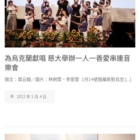
為烏克蘭獻唱 慈大舉辦一人一善愛串連音
樂會
撰文：葉云翰／圖片：林俐萱、李家萓 2月24號俄羅斯對烏克 […]
2022 年 5 月 4 日