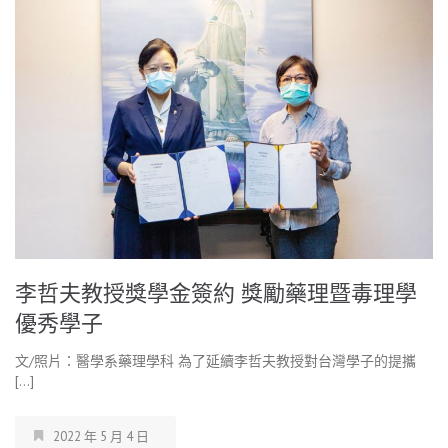
李哲夫教授獎學金簽約 獎勵藥理暨毒理學
優秀學子
文/照片：醫學系藥理學科 為了延續李哲夫教授對台灣學子的提攜
[…]
2022 年 5 月 4 日