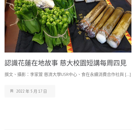
認識花蓮在地故事 慈大校園短講每周四見
撰文、攝影：李家萓 慈濟大學USR中心、食在永續消費合作社與 […]
2022 年 5 月 17 日