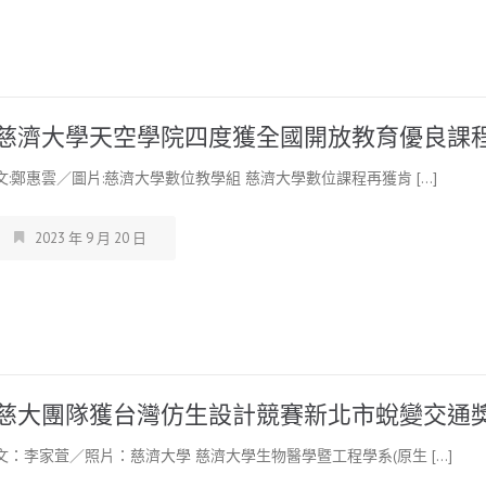
慈濟大學天空學院四度獲全國開放教育優良課
文:鄭惠雲／圖片:慈濟大學數位教學組 慈濟大學數位課程再獲肯 […]
2023 年 9 月 20 日
慈大團隊獲台灣仿生設計競賽新北市蛻變交通
文：李家萓／照片：慈濟大學 慈濟大學生物醫學暨工程學系(原生 […]