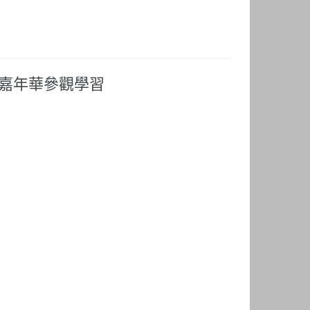
年嘉年華參觀學習