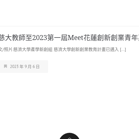
慈大教師至2023第一屆Meet花蓮創新創業青
文/照片:慈濟大學產學新創組 慈濟大學創新創業教育計畫已邁入 […]
2023 年 9 月 6 日