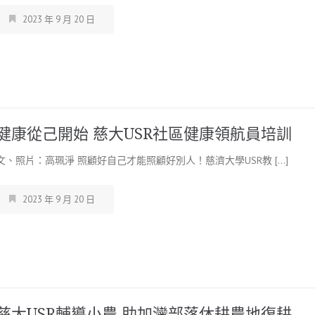
2023 年 9 月 20 日
健康從己開始 慈大USR社區健康領航員培訓
文、照片：高珮淨 照顧好自己才能照顧好別人！慈濟大學USR教 […]
2023 年 9 月 20 日
慈大USR輔導小農 助加灣部落休耕農地復耕