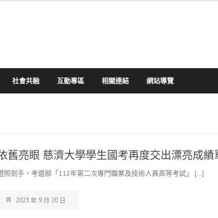
社會共融
互動專區
相關連結
網站導覽
依舊亮眼 慈濟大學學生國考再度交出漂亮成績
證照到手，考選部「112年第二次專門職業及技術人員高等考試」 […]
2023 年 9 月 20 日