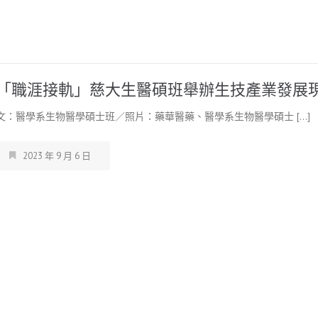
「職涯接軌」慈大生醫碩班舉辦生技產業發展
文：醫學系生物醫學碩士班／照片：藥華醫藥、醫學系生物醫學碩士 […]
2023 年 9 月 6 日