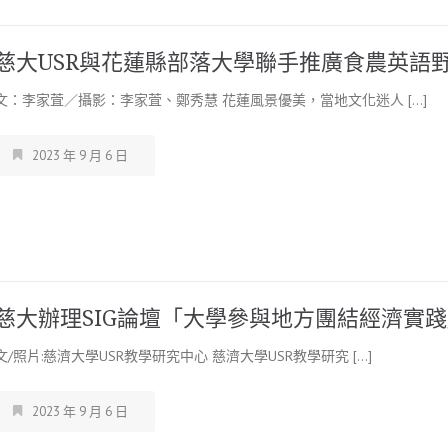
慈大USR與花蓮縣部落大學聯手推廣食農英語
文：李家萓／攝影：李家萓、鄭秀慧 花蓮風景優美，當地文化迷人 […]
2023 年 9 月 6 日
慈大辦理SIG論壇「大學參與地方團結經濟實
文/照片:慈濟大學USR教學研究中心 慈濟大學USR教學研究 […]
2023 年 9 月 6 日