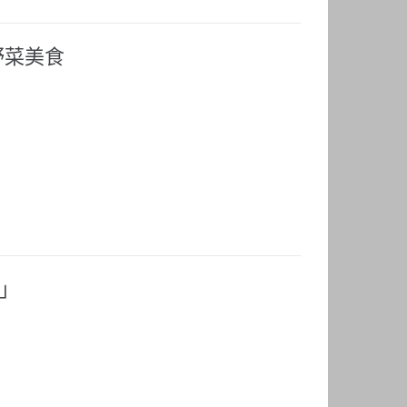
野菜美食
踐」