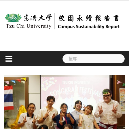
Skip
to
content
搜
尋
關
鍵
字: