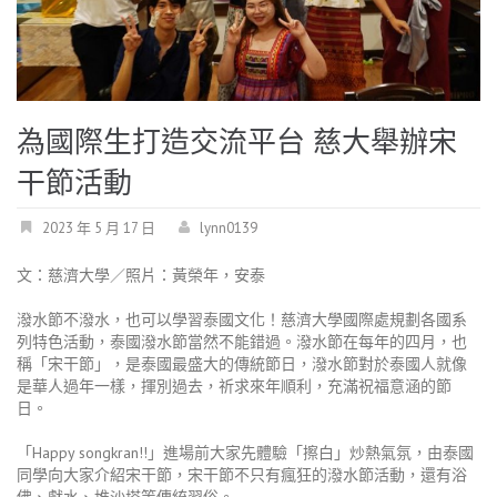
為國際生打造交流平台 慈大舉辦宋
干節活動
2023 年 5 月 17 日
lynn0139
文：慈濟大學／照片：黃榮年，安泰
潑水節不潑水，也可以學習泰國文化！慈濟大學國際處規劃各國系
列特色活動，泰國潑水節當然不能錯過。潑水節在每年的四月，也
稱「宋干節」，是泰國最盛大的傳統節日，潑水節對於泰國人就像
是華人過年一樣，揮別過去，祈求來年順利，充滿祝福意涵的節
日。
「Happy songkran!!」進場前大家先體驗「擦白」炒熱氣氛，由泰國
同學向大家介紹宋干節，宋干節不只有瘋狂的潑水節活動，還有浴
佛、獻水、堆沙塔等傳統習俗。