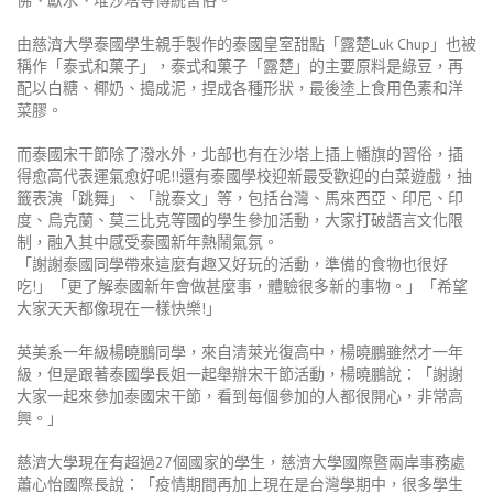
由慈濟大學泰國學生親手製作的泰國皇室甜點「露楚Luk Chup」也被
稱作「泰式和菓子」，泰式和菓子「露楚」的主要原料是綠豆，再
配以白糖、椰奶、搗成泥，捏成各種形狀，最後塗上食用色素和洋
菜膠。
而泰國宋干節除了潑水外，北部也有在沙塔上插上幡旗的習俗，插
得愈高代表運氣愈好呢!!還有泰國學校迎新最受歡迎的白菜遊戲，抽
籤表演「跳舞」、「說泰文」等，包括台灣、馬來西亞、印尼、印
度、烏克蘭、莫三比克等國的學生參加活動，大家打破語言文化限
制，融入其中感受泰國新年熱鬧氣氛。
「謝謝泰國同學帶來這麼有趣又好玩的活動，準備的食物也很好
吃!」「更了解泰國新年會做甚麼事，體驗很多新的事物。」「希望
大家天天都像現在一樣快樂!」
英美系一年級楊曉鵬同學，來自清萊光復高中，楊曉鵬雖然才一年
級，但是跟著泰國學長姐一起舉辦宋干節活動，楊曉鵬說：「謝謝
大家一起來參加泰國宋干節，看到每個參加的人都很開心，非常高
興。」
慈濟大學現在有超過27個國家的學生，慈濟大學國際暨兩岸事務處
蕭心怡國際長說：「疫情期間再加上現在是台灣學期中，很多學生