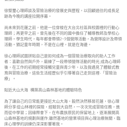
徐堅璽心理師談及冒險治療的發展史與歷程，以回顧過往的成長足
跡為今晚的講座拉開序幕。
尚未來到花蓮之前，他是一位穿梭在大台北社區與校園裡的行動心
理師；再更早之前，曾先後在不同的國中擔任了輔導教師及學校心
理師。學生時代，每年都會帶領2~3個營隊活動，為營隊設計及帶領
活動。猶記童年時期，不是在山裡，就是在海邊。
徐心理師試圖拼貼自己是如何成為一個冒險治療取向的助人工作
者：喜歡自然與戶外，磨練了一段帶領營隊活動的時光;成為心理師
後，在工作的初期經常接觸兒童與青少年，以及我遇見了體驗式教
育與冒險治療，這些生活經歷似乎引導著自己走到這裡-「冒險治
療」。
貼近大山大海
構築高山森林基地的體驗特色
為了讓自己的日常能更接近大山大海，毅然決然移居花蓮，徐心理
師分享:從山林裡的探險，經驗到大自然，一次次
完成冒險任務，進
而從中學習；因
緣際會下，在布農族原民的保留地上，逐漸展開高
山森林基地的規劃與運作;雖然基地的營業項目與心理治療無關，臨
床心理學的訓練仍深深影響著我。