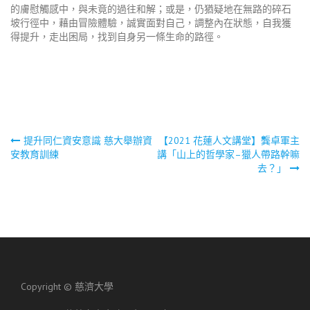
的膚慰觸感中，與未竟的過往和解；或是，仍猶疑地在無路的碎石
坡行徑中，藉由冒險體驗，誠實面對自己，調整內在狀態，自我獲
得提升，走出困局，找到自身另一條生命的路徑。
文
提升同仁資安意識 慈大舉辦資
【2021 花蓮人文講堂】龔卓軍主
安教育訓練
講「山上的哲學家–獵人帶路幹嘛
去？」
章
導
覽
Copyright ©
慈濟大學