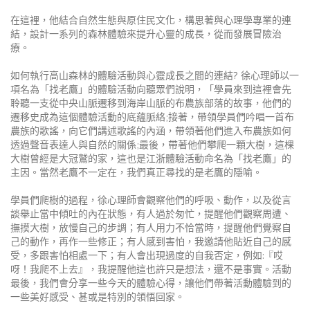
在這裡，他結合自然生態與原住民文化，
構思著與心理學專業的連
結，
設計一系列的森林體驗來提升心靈的成長，
從而發展冒險治
療。
如何執行高山森林的體驗活動與心靈成長之間的連結? 徐心理師以一
項名為「找老鷹」的體驗活動向聽眾們說明，「學員來到這裡會先
聆聽一支從中央山脈遷移到海岸山脈的布農族部落的故事，他們的
遷移史成為這個體驗活動的底蘊脈絡;接著，帶領學員們吟唱一首布
農族的歌謠，向它們講述歌謠的內涵，帶領著他們進入布農族如何
透過聲音表達人與自然的關係;最後，帶著他們攀爬一顆大樹，這棵
大樹曾經是大冠鷲的家，這也是江浙體驗活動命名為「找老鷹」的
主因。當然老鷹不一定在，我們真正尋找的是老鷹的隱喻。
學員們爬樹的過程，徐心理師會觀察他們的呼吸、動作，以及從言
談舉止當中傾吐的內在狀態，有人過於匆忙，提醒他們觀察周遭、
撫摸大樹，放慢自己的步調；有人用力不恰當時，提醒他們覺察自
己的動作，再作一些修正；有人感到害怕，我邀請他貼近自己的感
受，多跟害怕相處一下；有人會出現過度的自我否定，例如:『哎
呀！我爬不上去』，我提醒他這也許只是想法，還不是事實。活動
最後，我們會分享一些今天的體驗心得，讓他們帶著活動體驗到的
一些美好感受、甚或是特別的領悟回家。