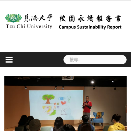
Skip
to
content
搜
尋
關
鍵
字: