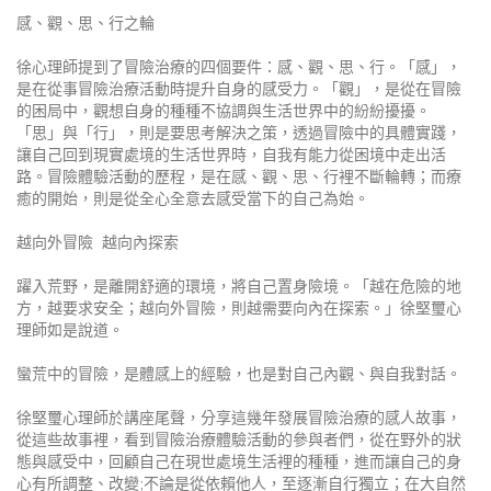
感、觀、思、行之輪
徐心理師提到了冒險治療的四個要件：感、觀、思、行。「感」，
是在從事冒險治療活動時提升自身的感受力。「觀」，是從在冒險
的困局中，觀想自身的種種不協調與生活世界中的紛紛擾擾。
「思」與「行」，則是要思考解決之策，透過冒險中的具體實踐，
讓自己回到現實處境的生活世界時，自我有能力從困境中走出活
路。冒險體驗活動的歷程，是在感、觀、思、行裡不斷輪轉；而療
癒的開始，則是從全心全意去感受當下的自己為始。
越向外冒險
越向內探索
躍入荒野，是離開舒適的環境，將自己置身險境。「越在危險的地
方，越要求安全；越向外冒險，則越需要向內在探索。」
徐堅璽
心
理師如是說道。
蠻荒中的冒險，是體感上的經驗，也是對自己內觀、與自我對話。
徐堅璽心理師於講座尾聲，分享這幾年
發展冒險治療的感人故事，
從這些故事裡，看到冒險治療體驗活動的參與者們，從在野外的狀
態與感受中，回顧自己在現世處境生活裡的種種，進而讓自己的身
心有所調整、改變;不論是從依賴他人，至逐漸自行獨立；在大自然