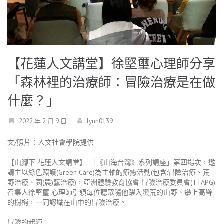
【花蓮人文講堂】徐堅璽心理師分享
「森林裡的治療師：冒險治療是在做
什麼？」
2022 年 2 月 9 日
lynn0139
文/照片：人文社會學院提供
【山腳下 花蓮人文講堂】_「《山海台灣》系列講座」第四場次，邀
請主以綠色照護(Green Care)為主軸的療癒活動(包含:冒險治療、荒
野治療、園(農)藝治療)，亞洲體驗教育協會 冒險治療委員會(TTAPG)
召集人徐堅璽 心理師引領每位聽眾隨他躍入蠻荒的山野、攀上高聳
的樹梢，一同認識在山中的冒險治療。
冒險的起源