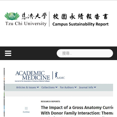
Skip
to
content
搜
尋
關
鍵
字: