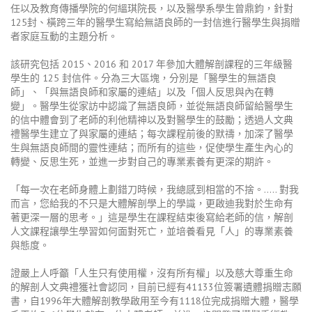
任以及教育傳播學院的何縕琪院長，以及醫學系學生曾鼎鈞，針對
125封、橫跨三年的醫學生寫給無語良師的一封信進行醫學生與捐贈
者家庭互動的主題分析。
該研究包括 2015、2016 和 2017 年參加大體解剖課程的三年級醫
學生的 125 封信件。分為三大區塊，分別是「醫學生的無語良
師」、「與無語良師和家屬的連結」以及「個人反思與內在轉
變」。醫學生從家訪中認識了無語良師，並從無語良師留給醫學生
的信中體會到了老師的利他精神以及對醫學生的鼓勵；透過人文典
禮醫學生建立了與家屬的連結；每次課程前後的默禱，加深了醫學
生與無語良師間的靈性連結；而所有的這些，促使學生產生內心的
轉變、反思生死，並進一步對自己的專業素養有更深的期許。
「每一次在老師身體上劃錯刀時候，我總感到相當的不捨。….. 對我
而言，您給我的不只是大體解剖學上的學識，更啟迪我對於生命有
著更深一層的思考。」這是學生在課程結束後寫給老師的信，解剖
人文課程讓學生學習如何面對死亡，並培養看見「人」的專業素養
與態度。
證嚴上人呼籲「人生只有使用權，沒有所有權」以及慈大尊重生命
的解剖人文典禮獲社會認同，目前已經有41133位簽署遺體捐贈志願
書，自1996年大體解剖教學啟用至今有1118位完成捐贈大體，醫學