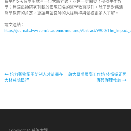
系平均5~6位學生就有一位大體老師，並進一步開發了模擬手術教
學；無語良師研究刊載於國際知名的醫學教育期刊，除了是對慈濟
醫學教育的肯定，更讓無語良師的大捨精神與愛被更多人了解。
論文連結：
https://journals.lww.com/academicmedicine/Abstract/9900/The_Impact_
文
培力藥物濫用防制人才計畫在
慈大舉辦國際工作坊 疫情遠距照
大林慈院舉行
護與護理教育
章
導
覽
Copyright ©
慈濟大學