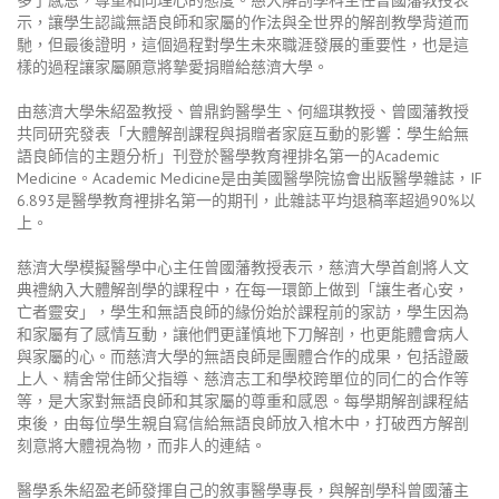
示，讓學生認識無語良師和家屬的作法與全世界的解剖教學背道而
馳，但最後證明，這個過程對學生未來職涯發展的重要性，也是這
樣的過程讓家屬願意將摯愛捐贈給慈濟大學。
由慈濟大學朱紹盈教授、曾鼎鈞醫學生、何縕琪教授、曾國藩教授
共同研究發表「大體解剖課程與捐贈者家庭互動的影響：學生給無
語良師信的主題分析」刊登於醫學教育裡排名第一的Academic
Medicine。Academic Medicine是由美國醫學院協會出版醫學雜誌，IF
6.893是醫學教育裡排名第一的期刊，此雜誌平均退稿率超過90%以
上。
慈濟大學模擬醫學中心主任曾國藩教授表示，慈濟大學首創將人文
典禮納入大體解剖學的課程中，在每一環節上做到「讓生者心安，
亡者靈安」，學生和無語良師的緣份始於課程前的家訪，學生因為
和家屬有了感情互動，讓他們更謹慎地下刀解剖，也更能體會病人
與家屬的心。而慈濟大學的無語良師是團體合作的成果，包括證嚴
上人、精舍常住師父指導、慈濟志工和學校跨單位的同仁的合作等
等，是大家對無語良師和其家屬的尊重和感恩。每學期解剖課程結
束後，由每位學生親自寫信給無語良師放入棺木中，打破西方解剖
刻意將大體視為物，而非人的連結。
醫學系朱紹盈老師發揮自己的敘事醫學專長，與解剖學科曾國藩主