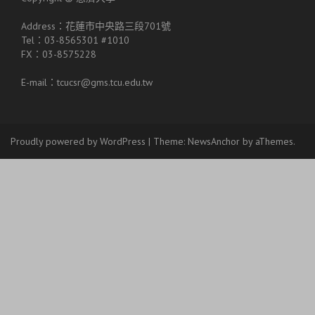
Address：花蓮市中央路三段701號
Tel：03-8565301 #1010
FX：03-8575228
E-mail：tcucsr@gms.tcu.edu.tw
Proudly powered by WordPress
|
Theme:
NewsAnchor
by aThemes.