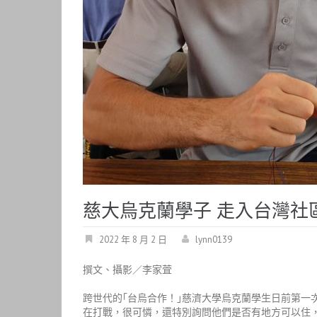
慈大烏克蘭學子 走入台灣社
2022 年 8 月 2 日
lynn0139
撰文、攝影／李家萓
跨世代的｢台烏合作！｣慈濟大學烏克蘭學生日前第
在打戰，很可憐，還特別詢問他們是否有地方可以住