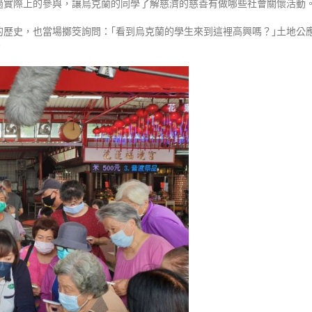
過實際上的參與，讓烏克蘭的同學了解慈濟的慈善有做哪些社會關懷活動
歷史，也當場擲筊詢問：｢看到烏克蘭的學生來到這裡高興嗎？｣土地公應
。