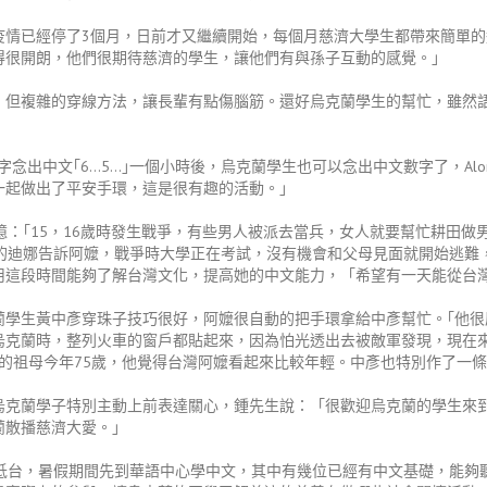
疫情已經停了3個月，日前才又繼續開始，每個月慈濟大學生都帶來簡單
得很開朗，他們很期待慈濟的學生，讓他們有與孫子互動的感覺。」
，但複雜的穿線方法，讓長輩有點傷腦筋。還好烏克蘭學生的幫忙，雖然語
字念出中文｢6…5…｣一個小時後，烏克蘭學生也可以念出中文數字了，Al
一起做出了平安手環，這是很有趣的活動。｣
憶：｢15，16歲時發生戰爭，有些男人被派去當兵，女人就要幫忙耕田做
歲的迪娜告訴阿嬤，戰爭時大學正在考試，沒有機會和父母見面就開始逃難
用這段時間能夠了解台灣文化，提高她的中文能力，「希望有一天能從台
蘭學生黃中彥穿珠子技巧很好，阿嬤很自動的把手環拿給中彥幫忙。｢他很
烏克蘭時，整列火車的窗戶都貼起來，因為怕光透出去被敵軍發現，現在
的祖母今年75歲，他覺得台灣阿嬤看起來比較年輕。中彥也特別作了一
烏克蘭學子特別主動上前表達關心，鍾先生說：「很歡迎烏克蘭的學生來
蘭散播慈濟大愛。」
位抵台，暑假期間先到華語中心學中文，其中有幾位已經有中文基礎，能夠