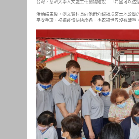
台灣，慈濟大學人文處主任劉議鍾說：「希望可以透
活動結束後，劉文賢村長向他們介紹福境宮土地公廟的
平安手環，祝福疫情快快度過，也祝福世界沒有戰爭