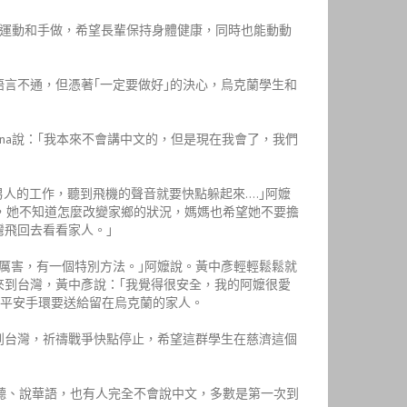
的運動和手做，希望長輩保持身體健康，同時也能動動
言不通，但憑著｢一定要做好｣的決心，烏克蘭學生和
ona說：｢我本來不會講中文的，但是現在我會了，我們
男人的工作，聽到飛機的聲音就要快點躲起來….｣阿嬤
，她不知道怎麼改變家鄉的狀況，媽媽也希望她不要擔
灣飛回去看看家人。」
厲害，有一個特別方法。｣阿嬤說。黃中彥輕輕鬆鬆就
來到台灣，黃中彥說：｢我覺得很安全，我的阿嬤很愛
條平安手環要送給留在烏克蘭的家人。
到台灣，祈禱戰爭快點停止，希望這群學生在慈濟這個
聽、說華語，也有人完全不會說中文，多數是第一次到