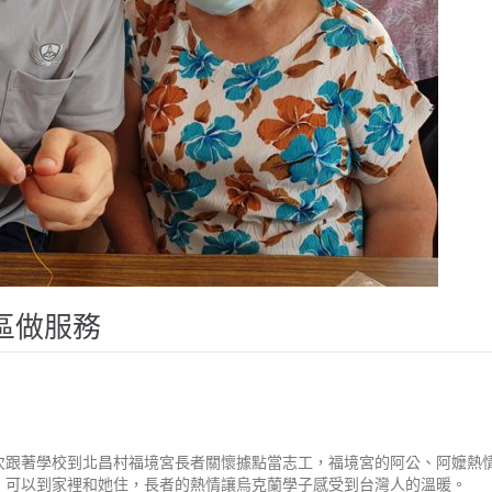
區做服務
一次跟著學校到北昌村福境宮長者關懷據點當志工，福境宮的阿公、阿嬤熱
，可以到家裡和她住，長者的熱情讓烏克蘭學子感受到台灣人的溫暖。