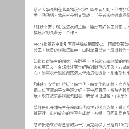
慈濟大學長期在北昌福境宮與社區長者互動，但由於
手、動動腦。北昌村長劉文賢說：「長者來這邊會覺
｢硃砂平安手環｣是這次的主題，雖然有許多工具輔助
福境宮的長輩分工合作。
Alona指著數字指引阿嬤將線放到面盤上，阿嬤看著數
分工，我告訴阿嬤怎麼弄，由阿嬷自己做，最後我們
知道這群學生的國家正在戰爭，也勾起95歲阿嬤的回
夾雜著日文、台語敘述著年輕時對戰爭的印象。22
心，迪娜表示很感謝慈濟大學給這個機會，她希望利
｢硃砂平安手環｣拉近了跨世代、跨文化的距離，烏克
把三位阿嬤的平安手環穿好。黃中彥表示，當時逃離
我，現在被這群阿嬤包圍著，我覺得很溫暖。｣中彥他
曾經是船長鍾先生在蘇聯時代兩次到過烏克蘭，看到
搖籃裡，能夠放心的學習有成就，有朝一日回到烏克
慈濟援助來台灣念書的第一批烏克蘭學子已經有10