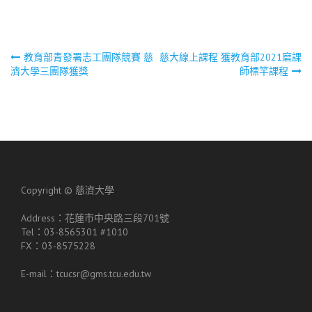
文
教育部青發署志工團隊競賽 慈
慈大線上課程 獲教育部2021磨課
濟大學三團隊獲獎
師標竿課程
章
導
覽
Copyright ©
慈濟大學
Address：花蓮市中央路三段701號
Tel：03-8565301 #1010
FX：03-8575228
E-mail：tcucsr@gms.tcu.edu.tw