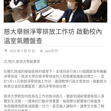
慈大舉辦淨零排放工作坊 啟動校內
溫室氣體盤查
2022 年 3 月 22 日
lynn0139
文/照片:慈濟大學秘書室
在暖化造成的極端氣候的威脅下，全球目前已有130個國家宣布推動
淨零排放，慈濟大學亦將淨零排放列入校務重點推動目標之一，並
於3月11日舉辦淨零排放工作坊，邀請教學行政主管參加，啟動慈大
各單位溫室氣體盤查，邁向淨零排放目標。
慈濟大學劉怡均校長在工作坊致詞表示，要達到減碳需要每個人落
實到生活裡，一連串的行動非常重要，每個單位都要進行碳盤查，
為保護環境節能減碳盡一份力，甚至融入課程中，讓學生也能了解
淨零排放的重要。