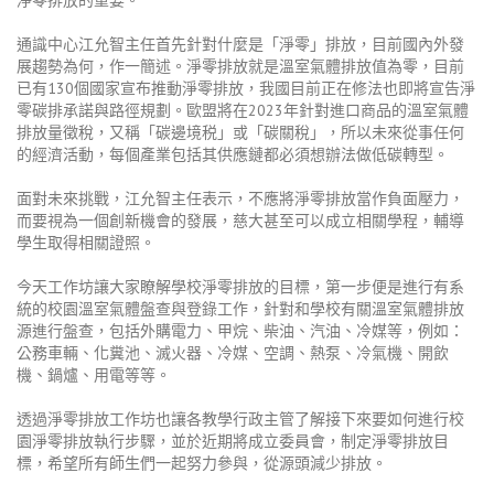
通識中心江允智主任首先針對什麼是「淨零」排放，目前國內外發
展趨勢為何，作一簡述。淨零排放就是溫室氣體排放值為零，目前
已有130個國家宣布推動淨零排放，我國目前正在修法也即將宣告淨
零碳排承諾與路徑規劃。歐盟將在2023年針對進口商品的溫室氣體
排放量徵稅，又稱「碳邊境税」或「碳關稅」，所以未來從事任何
的經濟活動，每個產業包括其供應鏈都必須想辦法做低碳轉型。
面對未來挑戰，江允智主任表示，不應將淨零排放當作負面壓力，
而要視為一個創新機會的發展，慈大甚至可以成立相關學程，輔導
學生取得相關證照。
今天工作坊讓大家瞭解學校淨零排放的目標，第一步便是進行有系
統的校園溫室氣體盤查與登錄工作，針對和學校有關溫室氣體排放
源進行盤查，包括外購電力、甲烷、柴油、汽油、冷媒等，例如：
公務車輛、化糞池、滅火器、冷媒、空調、熱泵、冷氣機、開飲
機、鍋爐、用電等等。
透過淨零排放工作坊也讓各教學行政主管了解接下來要如何進行校
園淨零排放執行步驟，並於近期將成立委員會，制定淨零排放目
標，希望所有師生們一起努力參與，從源頭減少排放。