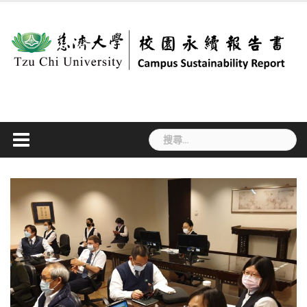
Skip
to
content
搜
尋
關
鍵
字: