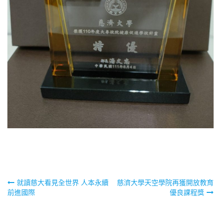
文
就讀慈大看見全世界 人本永續
慈濟大學天空學院再獲開放教育
前進國際
優良課程獎
章