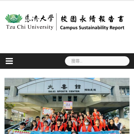
Skip
to
content
搜
尋
關
鍵
字: