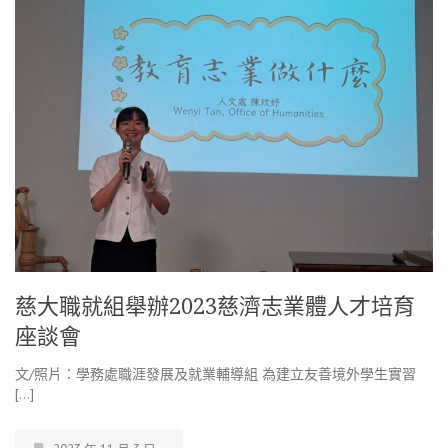
慈大職就組舉辦2023慈濟志業體人才培育
座談會
文/照片：學務處職涯發展及就業輔導組 為建立友善境外學生實習
[…]