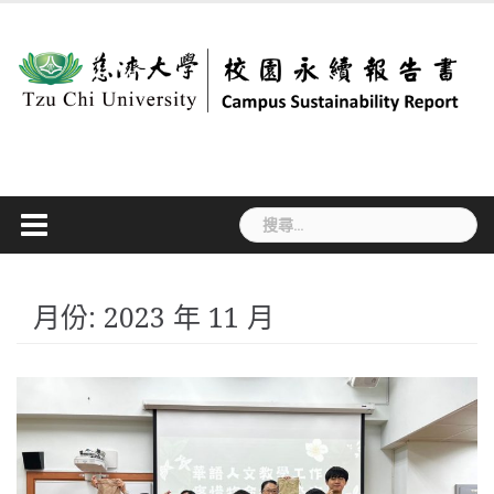
Skip
to
content
搜
尋
關
鍵
字:
月份:
2023 年 11 月