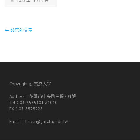
2023 年 11 月 3 日
文
較舊的文章
章
導
覽
Copyright ©
慈濟大學
Address：花蓮市中央路三段701號
Tel：03-8565301 #1010
FX：03-8575228
E-mail：tcucsr@gms.tcu.edu.tw